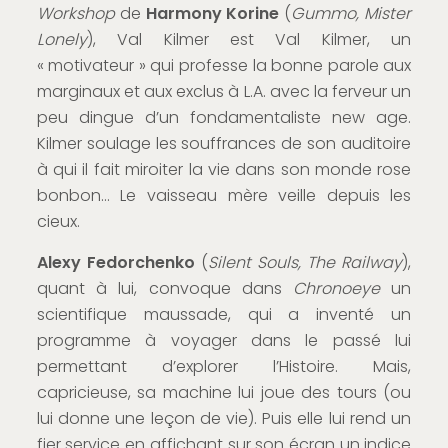
Workshop
de
Harmony Korine
(
Gummo, Mister
Lonely
), Val Kilmer est Val Kilmer, un
« motivateur » qui professe la bonne parole aux
marginaux et aux exclus à L.A. avec la ferveur un
peu dingue d’un fondamentaliste new age.
Kilmer soulage les souffrances de son auditoire
à qui il fait miroiter la vie dans son monde rose
bonbon… Le vaisseau mère veille depuis les
cieux.
Alexy Fedorchenko
(
Silent Souls, The Railway
),
quant à lui, convoque dans
Chronoeye
un
scientifique maussade, qui a inventé un
programme à voyager dans le passé lui
permettant d’explorer l’Histoire. Mais,
capricieuse, sa machine lui joue des tours (ou
lui donne une leçon de vie). Puis elle lui rend un
fier service en affichant sur son écran un indice