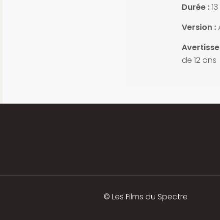
Durée :
13
Version :
Avertisse
de 12 ans
© Les Films du Spectre