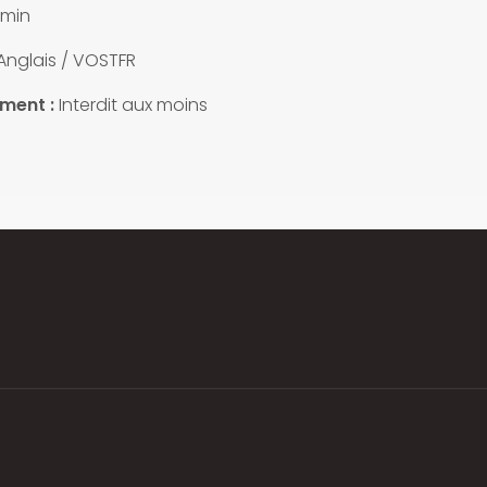
 min
Anglais / VOSTFR
ment :
Interdit aux moins