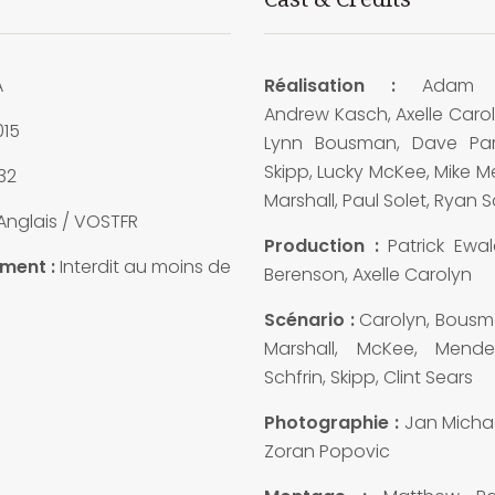
A
Réalisation :
Adam G
Andrew Kasch, Axelle Carol
15
Lynn Bousman, Dave Par
Skipp, Lucky McKee, Mike M
32
Marshall, Paul Solet, Ryan S
Anglais / VOSTFR
Production :
Patrick Ewa
ment :
Interdit au moins de
Berenson, Axelle Carolyn
Scénario :
Carolyn, Bousm
Marshall, McKee, Mendez
Schfrin, Skipp, Clint Sears
Photographie :
Jan Micha
Zoran Popovic