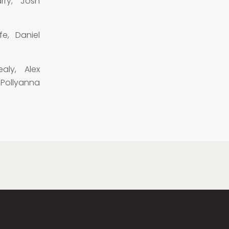
rry, Josh
e, Daniel
aly, Alex
Pollyanna