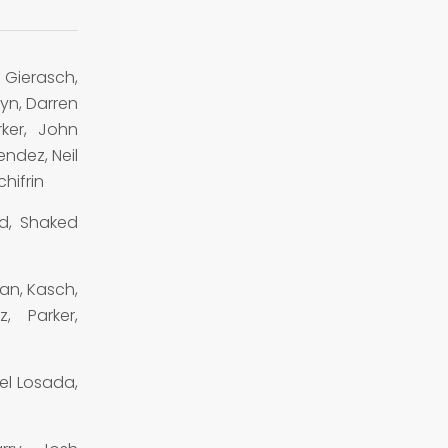
ierasch,
yn, Darren
ker, John
endez, Neil
chifrin
ld, Shaked
an, Kasch,
, Parker,
el Losada,