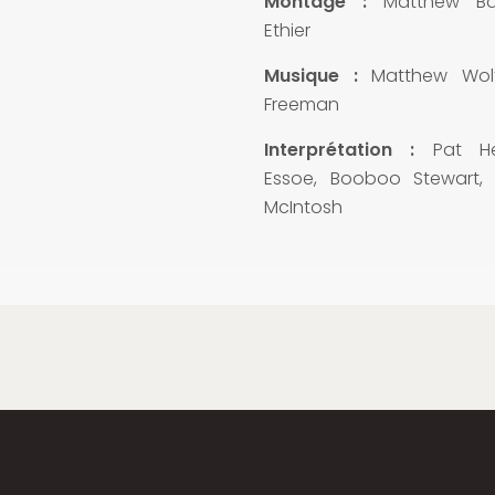
Montage :
Matthew Ba
Ethier
Musique :
Matthew Wolf
Freeman
Interprétation :
Pat He
Essoe, Booboo Stewart, 
McIntosh