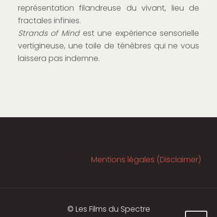
représentation filandreuse du vivant, lieu de
fractales infinies.
Strands of Mind
est une expérience sensorielle
vertigineuse, une toile de ténèbres qui ne vous
laissera pas indemne.
VR Corner
Mentions légales (Disclaimer)
© Les Films du Spectre