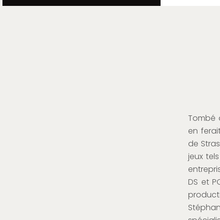
Tombé da
en ferai
de Stras
jeux te
entrepri
DS et PC
product
Stéphan