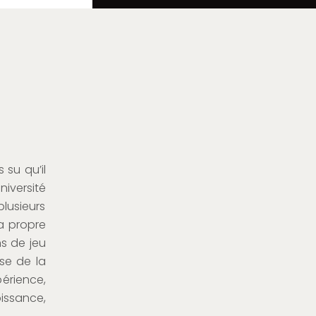
 su qu’il
niversité
plusieurs
a propre
ns de jeu
ise de la
érience,
issance,