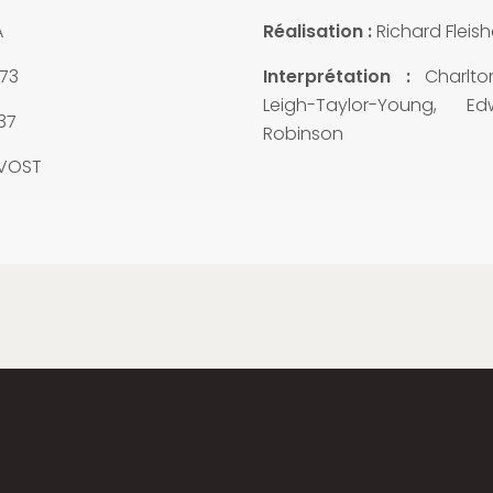
A
Réalisation :
Richard Fleish
73
Interprétation :
Charlto
Leigh-Taylor-Young, E
37
Robinson
VOST