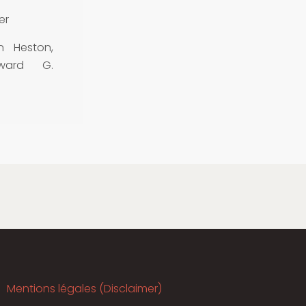
er
n Heston,
dward G.
Mentions légales (Disclaimer)