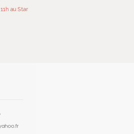
11h au Star
o
yahoo.fr