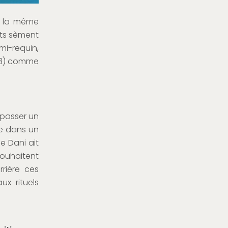
s la même
nts sèment
 mi-requin,
013) comme
à passer un
ue dans un
e Dani ait
 souhaitent
rière ces
x rituels