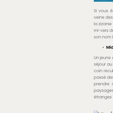
Si vous 
veine des
la zizanie
mi-vers d
son nom l’
Mid
Un jeune c
séjour au
coin recu
passé des 
prendre 
paysages
étranges 