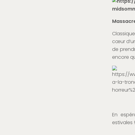
Massacre
Classique
cœur d’un
de prendr
encore qu’
En espér
estivales !