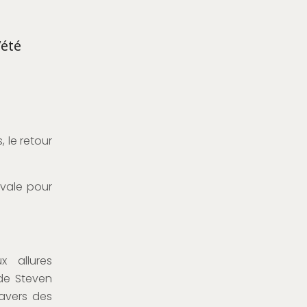
’été
 le retour
ivale pour
x allures
 de Steven
ravers des