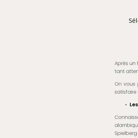
Sél
Après un 
tant atte
On vous p
satisfaire
Les
Connaiss
alambiqué
Spielberg