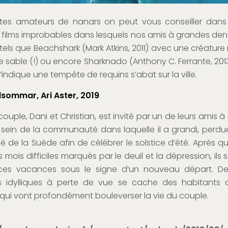
êtes amateurs de nanars on peut vous conseiller dan
 films improbables dans lesquels nos amis à grandes de
 tels que Beachshark (Mark Atkins, 2011) avec une créature
e sable (!) ou encore Sharknado (Anthony C. Ferrante, 2
indique une tempête de requins s’abat sur la ville.
sommar, Ari Aster, 2019
ouple, Dani et Christian, est invité par un de leurs amis 
 sein de la communauté dans laquelle il a grandi, perd
lé de la Suède afin de célébrer le solstice d’été. Après qu
mois difficiles marqués par le deuil et la dépression, ils
ces vacances sous le signe d’un nouveau départ. Der
 idylliques à perte de vue se cache des habitants au
qui vont profondément bouleverser la vie du couple.