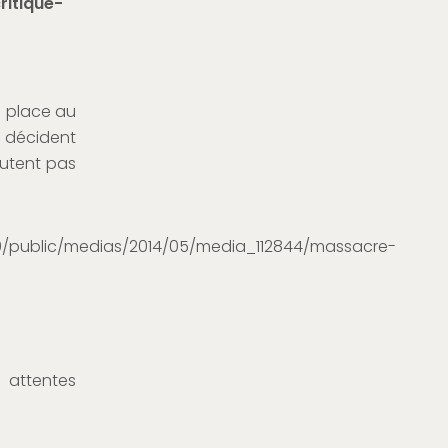
d place au
s décident
outent pas
 attentes