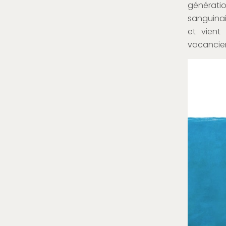
génération
sanguinai
et vient
vacancier