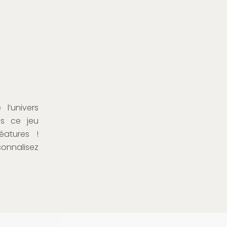
l’univers
ns ce jeu
éatures !
sonnalisez