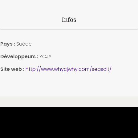
Infos
Pays :
Suède
Développeurs :
YCJY
Site web :
http://www.whycjwhy.com/seasalt/