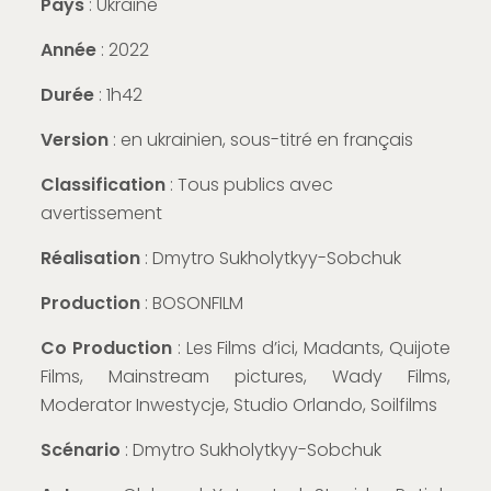
Pays
: Ukraine
Année
: 2022
Durée
: 1h42
Version
: en ukrainien, sous-titré en français
Classification
: Tous publics avec
avertissement
Réalisation
: Dmytro Sukholytkyy-Sobchuk
Production
: BOSONFILM
Co Production
: Les Films d’ici, Madants, Quijote
Films, Mainstream pictures, Wady Films,
Moderator Inwestycje, Studio Orlando, Soilfilms
Scénario
: Dmytro Sukholytkyy-Sobchuk