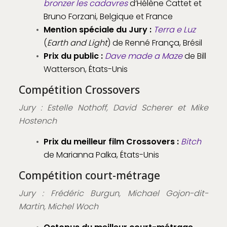
bronzer les cadavres
d’Hélène Cattet et
Bruno Forzani, Belgique et France
Mention spéciale du Jury :
Terra e Luz
(
Earth and Light
) de Renné França, Brésil
Prix du public :
Dave made a Maze
de Bill
Watterson, États-Unis
Compétition Crossovers
Jury : Estelle Nothoff, David Scherer et Mike
Hostench
Prix du meilleur film Crossovers :
Bitch
de Marianna Palka, États-Unis
Compétition court-métrage
Jury : Frédéric Burgun, Michael Gojon-dit-
Martin, Michel Woch