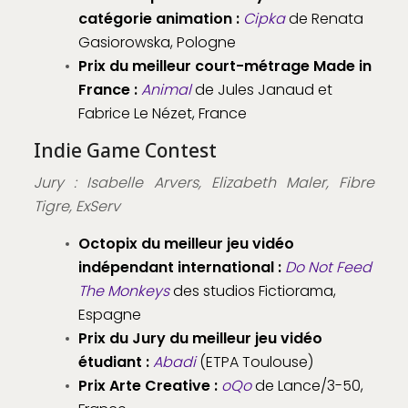
catégorie animation :
Cipka
de Renata
Gasiorowska, Pologne
Prix du meilleur court-métrage Made in
France :
Animal
de Jules Janaud et
Fabrice Le Nézet, France
Indie Game Contest
Jury : Isabelle Arvers, Elizabeth Maler, Fibre
Tigre, ExServ
Octopix du meilleur jeu vidéo
indépendant international :
Do Not Feed
The Monkeys
des studios Fictiorama,
Espagne
Prix du Jury du meilleur jeu vidéo
étudiant :
Abadi
(ETPA Toulouse)
Prix Arte Creative :
oQo
de Lance/3-50,