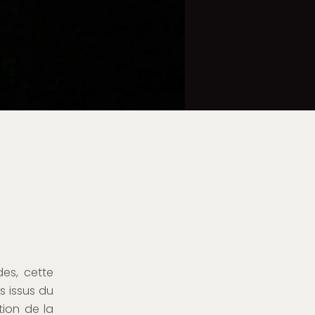
des, cette
s issus du
ction de la