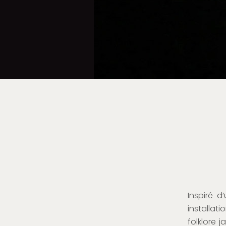
Inspiré d
installat
folklore j