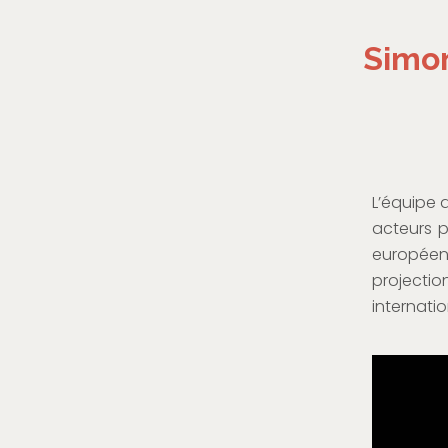
Simon
L’équipe 
acteurs p
europée
projecti
internati