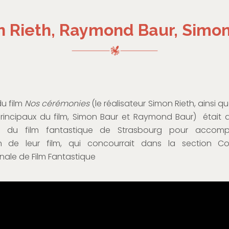
 Rieth, Raymond Baur, Simo
du film
Nos cérémonies
(le réalisateur Simon Rieth, ainsi q
rincipaux du film, Simon Baur et Raymond Baur) était a
n du film fantastique de Strasbourg pour accomp
on de leur film, qui concourrait dans la section Co
onale de Film Fantastique