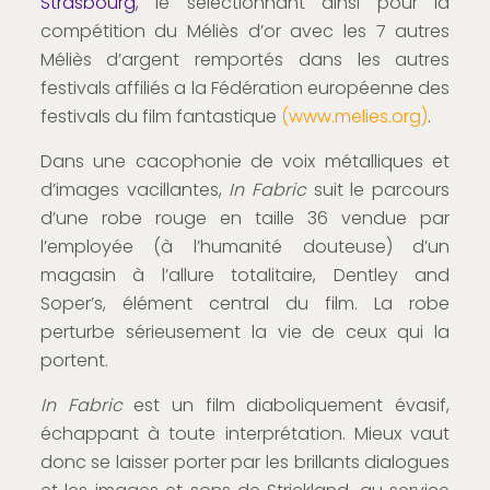
Strasbourg
, le sélectionnant ainsi pour la
compétition du Méliès d’or avec les 7 autres
Méliès d’argent remportés dans les autres
festivals affiliés a la Fédération européenne des
festivals du film fantastique
(
www.melies.org
)
.
Dans une cacophonie de voix métalliques et
d’images vacillantes,
In Fabric
suit le parcours
d’une robe rouge en taille 36 vendue par
l’employée (à l’humanité douteuse) d’un
magasin à l’allure totalitaire, Dentley and
Soper’s, élément central du film. La robe
perturbe sérieusement la vie de ceux qui la
portent.
In Fabric
est un film diaboliquement évasif,
échappant à toute interprétation. Mieux vaut
donc se laisser porter par les brillants dialogues