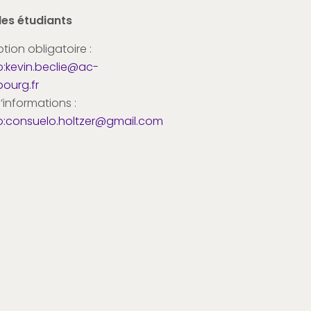
les étudiants
ption obligatoire :
o:kevin.beclie@ac-
bourg.fr
d’informations :
o:consuelo.holtzer@gmail.com