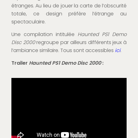
étranges. Au lieu de jouer la carte de l’obscurité
totale, ce design préfère l’étrange au
spectaculaire.
Une compilation intitulée
Haunted PS1 Demo
Disc 2000
regroupe par ailleurs différents jeux à
l’ambiance similaire. Tous sont accessibles
ici
.
Trailer
Haunted PS1 Demo Disc 2000
: