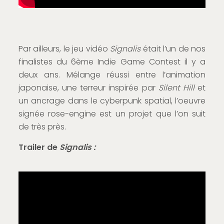
Par ailleurs, le jeu vidéo
Signalis
était l’un de nos
finalistes du 6ème Indie Game Contest il y a
deux ans. Mélange réussi entre l’animation
japonaise, une terreur inspirée par
Silent Hill
et
un ancrage dans le cyberpunk spatial, l’oeuvre
signée rose-engine est un projet que l’on suit
de très près.
Trailer de
Signalis :