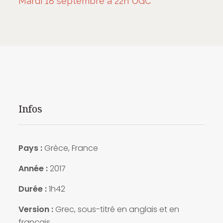
Mardi 18 septembre à 22h UGC
Infos
Pays :
Grèce, France
Année :
2017
Durée :
1h42
Version :
Grec, sous-titré en anglais et en
français