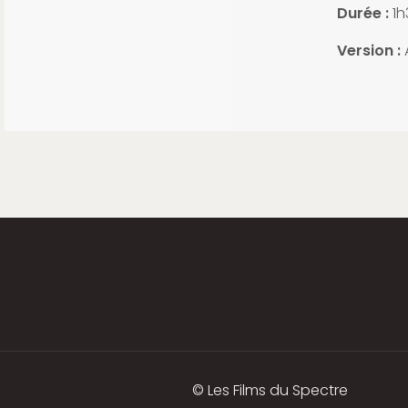
Durée :
1h
Version :
© Les Films du Spectre