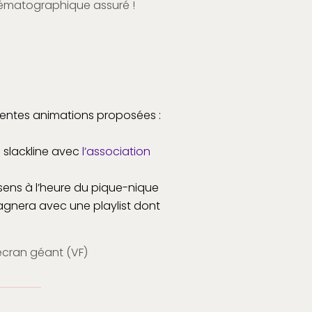
inématographique assuré !
rentes animations proposées :
a slackline avec
l’association
os sens à l’heure du pique-nique
nera avec une playlist dont
 écran géant (VF)