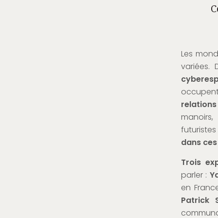
C
Les monde
variées.
cyberesp
occupent
relations
manoirs, 
futuriste
dans ces
Trois ex
parler :
Y
en Franc
Patrick 
communau