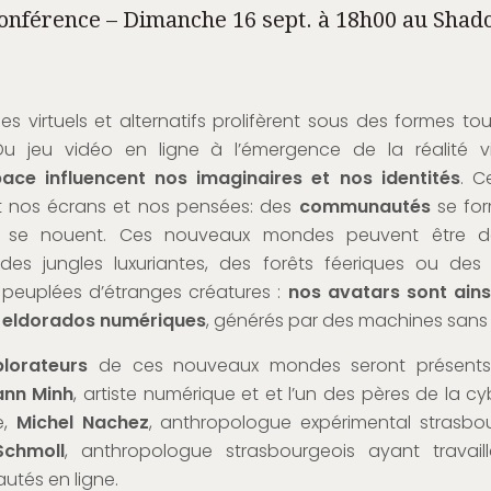
onférence – Dimanche 16 sept. à 18h00 au Shad
s virtuels et alternatifs prolifèrent sous des formes tou
 Du jeu vidéo en ligne à l’émergence de la réalité vi
ace influencent nos imaginaires et nos identités
. C
 nos écrans et nos pensées: des
communautés
se for
se nouent. Ces nouveaux mondes peuvent être d
des jungles luxuriantes, des forêts féeriques ou des 
s peuplées d’étranges créatures :
nos avatars sont ains
 eldorados numériques
, générés par des machines sans l
plorateurs
de ces nouveaux mondes seront présents
ann Minh
, artiste numérique et et l’un des pères de la cy
e,
Michel Nachez
, anthropologue expérimental strasbo
Schmoll
, anthropologue strasbourgeois ayant travaill
tés en ligne.