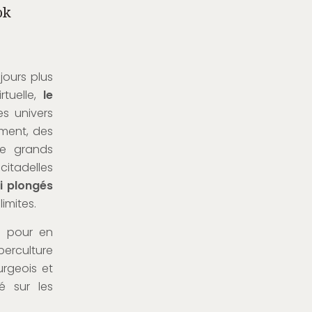
ok
jours plus
rtuelle,
le
es univers
ment, des
e grands
citadelles
i plongés
imites.
 pour en
berculture
urgeois et
é sur les