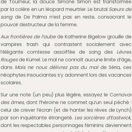
de Tourneur, la douce Simone Simon est transformée
par la colère en un léopard meurtrier
.
Le brutal
Sœurs de
sang
de De Palma n’est pas en reste, consacrant le
pouvoir destructeur de la femme.
Aux frontières de l’aube
de Katherine Bigelow grouille de
vampires trash qui contrastent socialement avec
l’élégante comtesse assoiffée de sang des
Lèvres
Rouges
de Kümel. Le mal ne connaît aucune limite d’âge,
dans
Mais ne nous délivrez pas du mal
de Séria, ces
néophytes insouciantes s’y adonnent lors des vacances
scolaires.
Sur une note (un peu) plus légère, essayez le C
arnaval
des âmes,
dont l’héroïne ne commet qu’un seul péché :
celui de crever l’écran (et de hanter les rêves de Lynch)
par son inquiétante étrangeté.
Les sorcières d’Eastwick,
dont les respectables personnages féminins deviennent