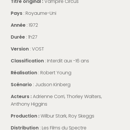
Titre original :
Vampire Circus
Pays
: Royaume-Uni
Année
: 1972
Durée
: 1h27
Version
: VOST
Classification
: Interdit aux -16 ans
Réalisation
: Robert Young
Scénario
: Judson Kinberg
Acteurs :
Adrienne Corri, Thorley Walters,
Anthony Higgins
Production :
Wilbur Stark, Roy Skeggs
Distribution
: Les Films du Spectre