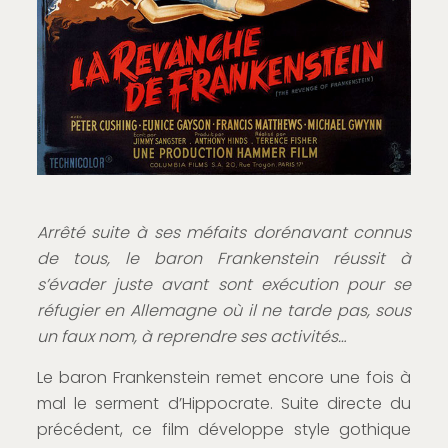
Arrêté suite à ses méfaits dorénavant connus
de tous, le baron Frankenstein réussit à
s’évader juste avant sont exécution pour se
réfugier en Allemagne où il ne tarde pas, sous
un faux nom, à reprendre ses activités…
Le baron Frankenstein remet encore une fois à
mal le serment d’Hippocrate. Suite directe du
précédent, ce film développe style gothique