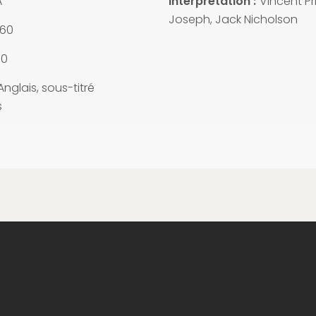
A
Interprétation :
Vincent Pr
Joseph, Jack Nicholson
960
10
nglais, sous-titré
s