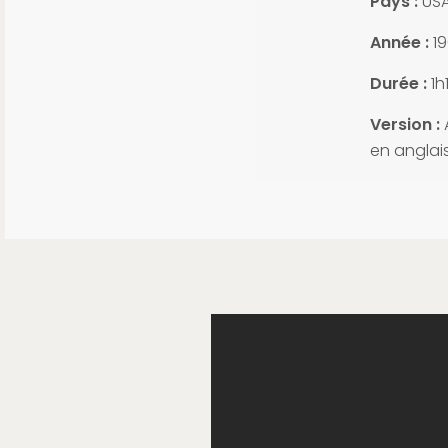
Pays :
US
Année :
1
Durée :
1h
Version :
A
en anglai