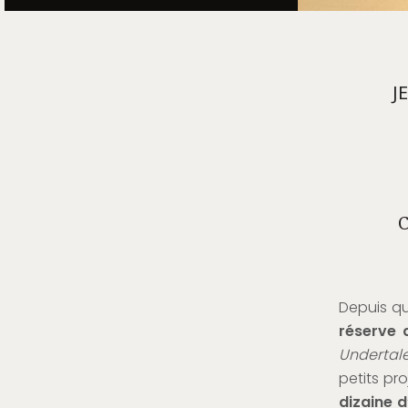
J
C
Depuis q
réserve 
Undertal
petits pro
dizaine 