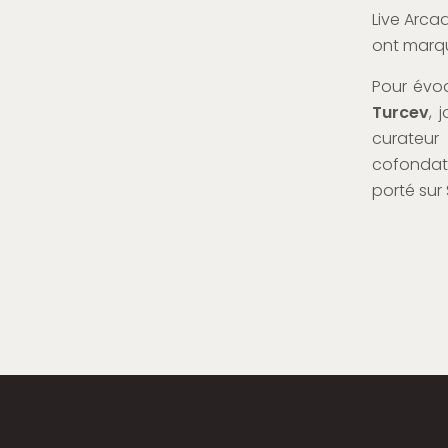
Live Arca
ont marqu
Pour évoq
Turcev
, 
curateu
cofondat
porté sur 