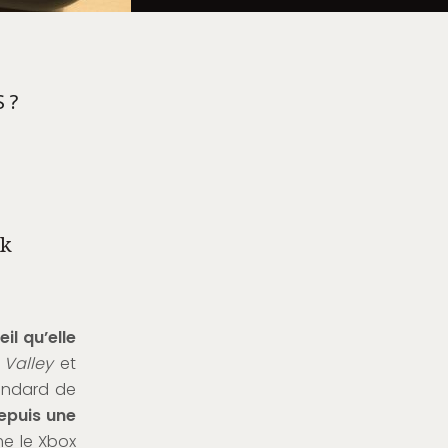
 ?
ok
il qu’elle
 Valley
et
tendard de
depuis une
me le Xbox