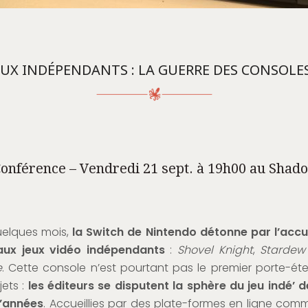
EUX INDÉPENDANTS : LA GUERRE DES CONSOLES
onférence – Vendredi 21 sept. à 19h00 au Shad
uelques mois,
la Switch de Nintendo détonne par l’accue
aux jeux vidéo indépendants
:
Shovel Knight
,
Stardew
e
. Cette console n’est pourtant pas le premier porte-é
jets :
les éditeurs se disputent la sphère du jeu indé’ 
d’années
. Accueillies par des plate-formes en ligne com