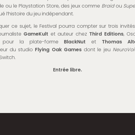
de ou le Playstation Store, des jeux comme
Braid
ou
Supe
é l’histoire du jeu indépendant.
uer ce sujet, le Festival pourra compter sur trois invité
journaliste
GameKult
et auteur chez
Third Editions
, Os
r pour la plate-forme
BlackNut
et
Thomas Alt
eur du studio
Flying Oak Games
dont le jeu
NeuroVo
Switch.
Entrée libre.