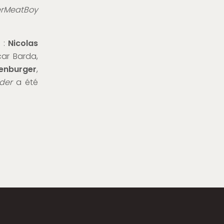
rMeatBoy
s :
Nicolas
car Barda,
enburger
,
ider
a été