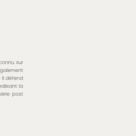
s connu sur
également
 Il défend
alisant la
série post