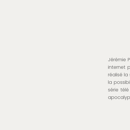
Jérémie 
internet 
réalisé 
la possib
série té
apocalypt