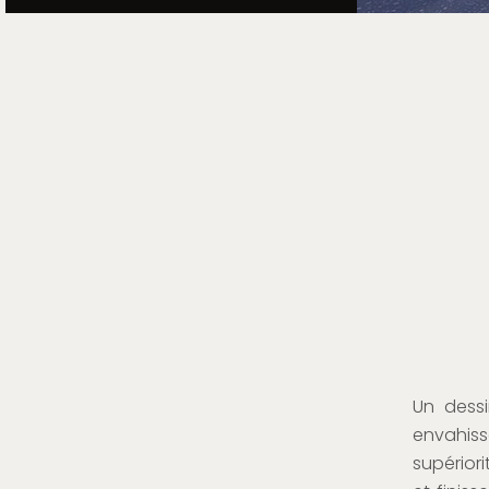
Un dess
envahisse
supérior