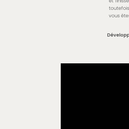
et finis
toutefoi
vous êtes
Dévelop