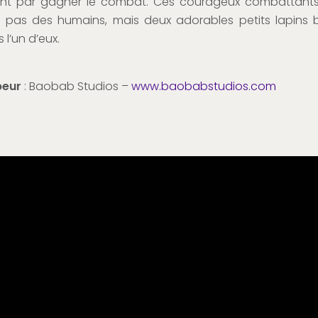
sent par gagner le combat. Ces courageux combattant
s pas des humains, mais deux adorables petits lapins b
 l’un d’eux.
peur
: Baobab Studios –
www.baobabstudios.com