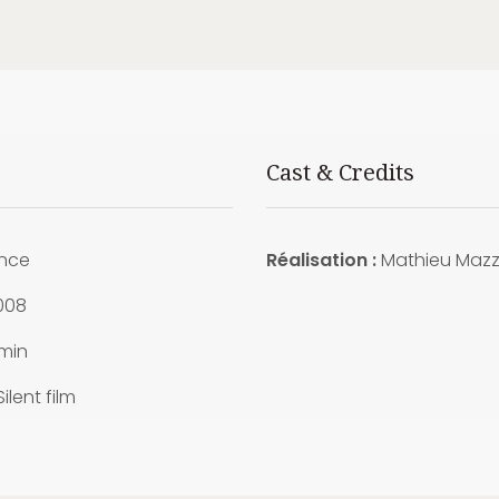
Cast & Credits
nce
Réalisation :
Mathieu Maz
008
min
ilent film