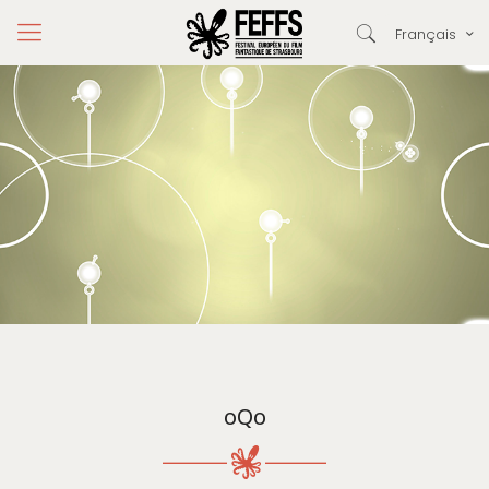
Français
oQo