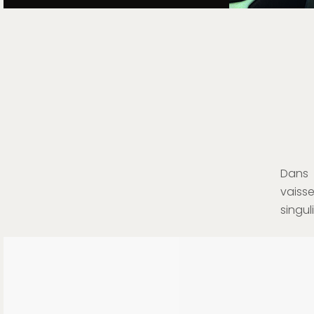
Dans 
vaiss
singul