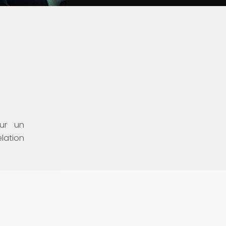
sur un
lation