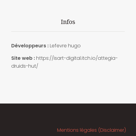
Infos
Développeurs :
Lefevre hugo
Site web :
https://isart-digital.itch.io/attegia-
druids-hut/
Mentions légales (Disclaimer)