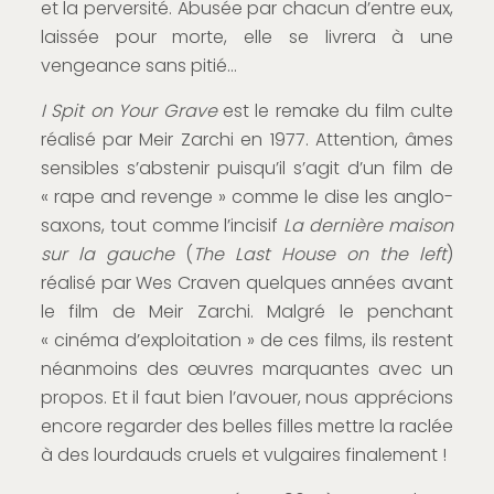
et la perversité. Abusée par chacun d’entre eux,
laissée pour morte, elle se livrera à une
vengeance sans pitié…
I Spit on Your Grave
est le remake du film culte
réalisé par Meir Zarchi en 1977. Attention, âmes
sensibles s’abstenir puisqu’il s’agit d’un film de
« rape and revenge » comme le dise les anglo-
saxons, tout comme l’incisif
La dernière maison
sur la gauche
(
The Last House on the left
)
réalisé par Wes Craven quelques années avant
le film de Meir Zarchi. Malgré le penchant
« cinéma d’exploitation » de ces films, ils restent
néanmoins des œuvres marquantes avec un
propos. Et il faut bien l’avouer, nous apprécions
encore regarder des belles filles mettre la raclée
à des lourdauds cruels et vulgaires finalement !