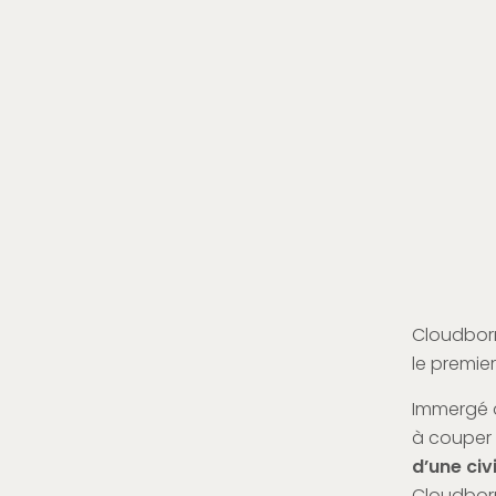
Cloudbor
le premie
Immergé d
à couper 
d’une civ
Cloudborn