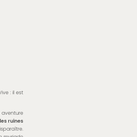
ve : il est
e aventure
es ruines
sparaître.
ne myriade