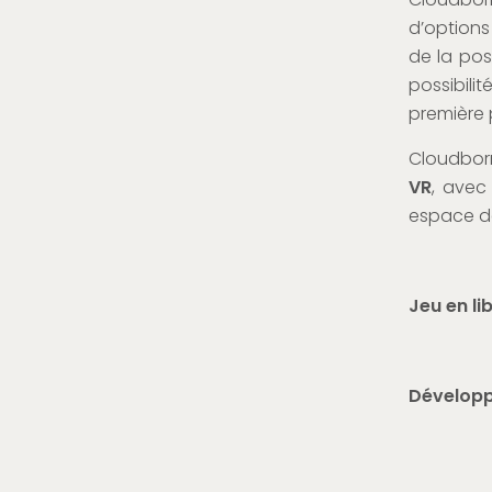
d’option
de la pos
possibil
première 
Cloudborn
VR
, avec
espace d
Jeu en l
Dévelop