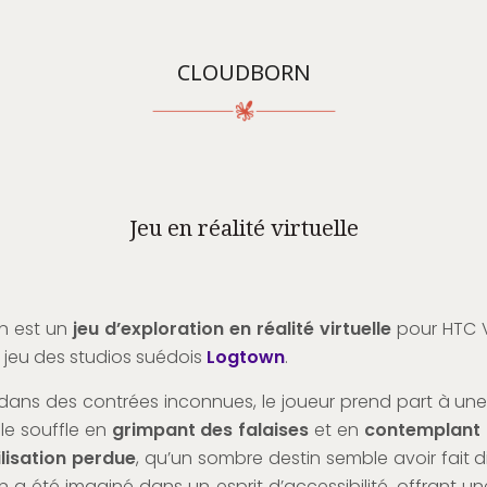
CLOUDBORN
Jeu en réalité virtuelle
n est un
jeu d’exploration en réalité virtuelle
pour HTC Vi
r jeu des studios suédois
Logtown
.
ans des contrées inconnues, le joueur prend part à un
le souffle en
grimpant des falaises
et en
contemplant l
ilisation perdue
, qu’un sombre destin semble avoir fait di
 a été imaginé dans un esprit d’accessibilité, offrant u