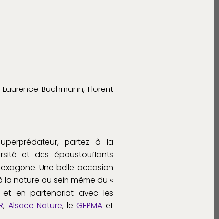
, Laurence Buchmann, Florent
 superprédateur, partez à la
rsité et des époustouflants
l’Hexagone. Une belle occasion
à la nature au sein même du «
et en partenariat avec les
R
,
Alsace Nature
, le
GEPMA
et