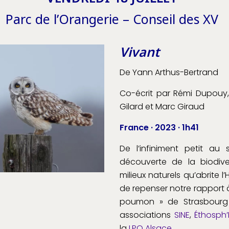
Parc de l’Orangerie – Conseil des XV
Vivant
De Yann Arthus-Bertrand
Co-écrit par Rémi Dupouy
Gilard et Marc Giraud
France · 2023 · 1h41
De l’infiniment petit au
découverte de la biodive
milieux naturels qu’abrite 
de repenser notre rapport 
poumon » de Strasbourg 
associations
SINE
,
Éthosph’
la
LPO Alsace
.