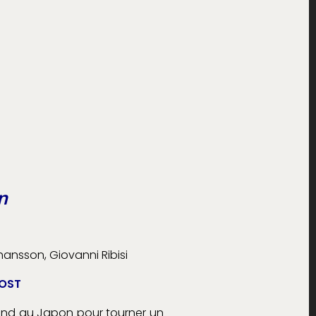
n
ohansson, Giovanni Ribisi
VOST
 rend au Japon pour tourner un