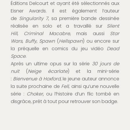
Éditions Delcourt et ayant été sélectionnés aux
Eisner Awards. Il est également l’auteur
de
Singularity 7
, sa première bande dessinée
réalisée en solo et a travaillé sur
Silent
Hill
,
Criminal Macabre
, mais aussi
Star
Wars
,
Buffy
,
Spawn
(
Hellspawn
) ou encore sur
la préquelle en comics du jeu vidéo
Dead
Space
.
Après un ultime opus sur la série
30 jours de
nuit
(
Neige écarlate
) et la mini-série
:
Bienvenue à Hoxford
, le jeune auteur annonce
la suite prochaine de
Fell
, ainsi qu’une nouvelle
série :
Choker
, ou l’histoire d’un flic tombé en
disgrâce, prêt à tout pour retrouver son badge.