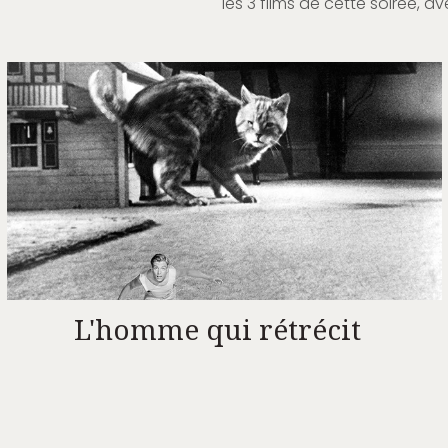
les 3 films de cette soirée, av
L'homme qui rétrécit