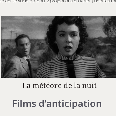
ec cerise sur le gâteau, 2 projections en Relief (lunettes fou
La météore de la nuit
Films d’anticipation