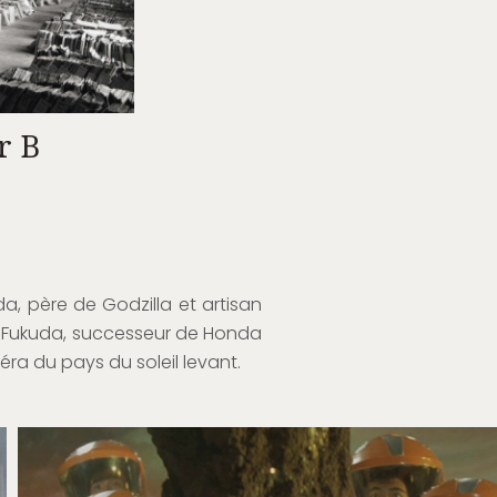
r B
da, père de Godzilla et artisan
un Fukuda, successeur de Honda
éra du pays du soleil levant.