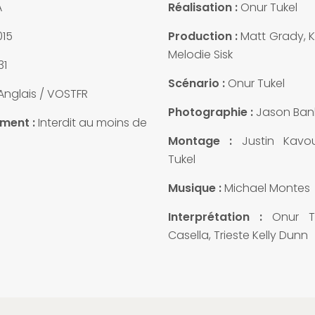
A
Réalisation :
Onur Tukel
15
Production :
Matt Grady, K
Melodie Sisk
31
Scénario :
Onur Tukel
Anglais / VOSTFR
Photographie :
Jason Ban
ment :
Interdit au moins de
Montage :
Justin Kavou
Tukel
Musique :
Michael Montes
Interprétation :
Onur Tu
Casella, Trieste Kelly Dunn