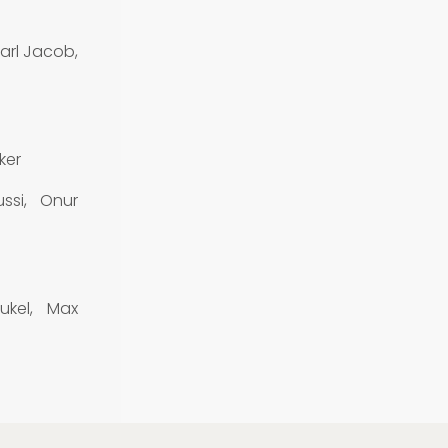
arl Jacob,
ker
ssi, Onur
kel, Max