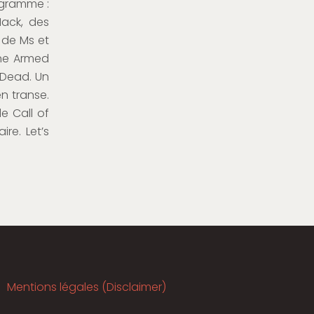
ogramme :
Mack, des
 de Ms et
One Armed
 Dead. Un
n transe.
e Call of
re. Let’s
Mentions légales (Disclaimer)