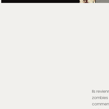
Ils revie
zombies
commence