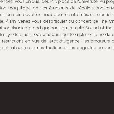
rendez-vous unique, dès 14h, place de l’Université. Au pr
ion maquillage par les étudiants de l’école Candice 
ns, un coin buvette/snack pour les affamés, et l’élection
e. À 17h, venez vous désarticuler au concert de The 
tuor alsacien grand gagnant du tremplin Sound of the
élange de blues, rock et stoner qui fera planer la horde e
n restrictions en vue de l’état d’urgence : les amateurs d
ront laisser les armes factices et les cagoules au vestiai