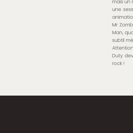
mais un 
une sess
animatio
Mr Zombi
Man, qua
subtil m
Attentio
Duty dev
rock !