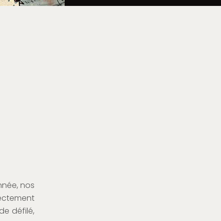
année, nos
ectement
e défilé,