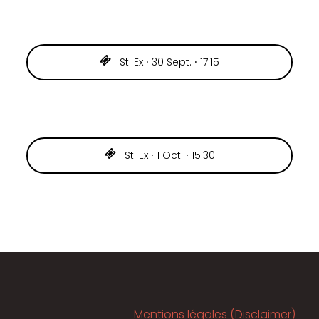
St. Ex ⸱ 30 Sept. ⸱ 17:15
St. Ex ⸱ 1 Oct. ⸱ 15:30
Mentions légales (Disclaimer)