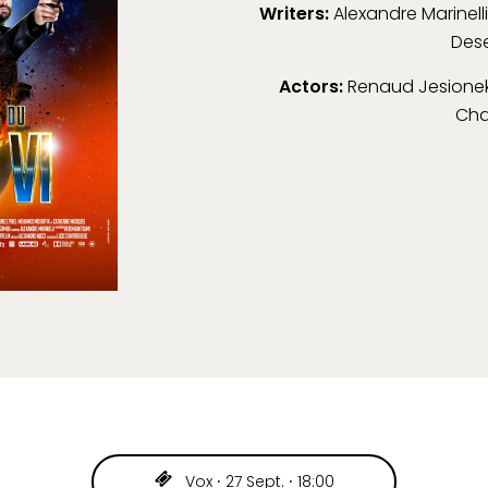
Writers:
Alexandre Marinell
Des
Actors:
Renaud Jesionek, 
Ch
Vox ⸱ 27 Sept. ⸱ 18:00