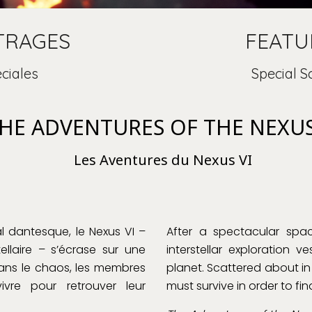
TRAGES
FEATU
ciales
Special S
HE ADVENTURES OF THE NEXUS
Les Aventures du Nexus VI
l dantesque, le Nexus VI –
After a spectacular spa
tellaire – s’écrase sur une
interstellar exploration 
dans le chaos, les membres
planet. Scattered about i
ivre pour retrouver leur
must survive in order to fi