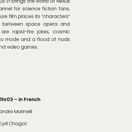
us VI
brings the world of Nexus
nnel for science fiction fans,
ure film places its “characters”
ay between space opera and
re rapid-fire jokes, cosmic
rbo mode and a flood of nods
 and video games.
1hr03 – in French
andre Marinelli
yril Chagot