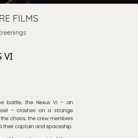
RE FILMS
creenings
 VI
ce battle, the Nexus VI – an
vessel – crashes on a strange
n the chaos, the crew members
nd their captain and spaceship.