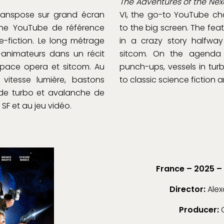
The Adventures of the Nex
anspose sur grand écran
VI, the go-to YouTube cha
aîne YouTube de référence
to the big screen. The feat
-fiction. Le long métrage
in a crazy story halfw
nimateurs dans un récit
sitcom. On the agenda a
space opera et sitcom. Au
punch-ups, vessels in tu
itesse lumière, bastons
to classic science fiction
de turbo et avalanche de
 SF et au jeu vidéo.
France – 2025 – 
Director:
Alex
Producer:
C