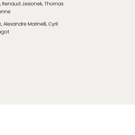
i, Renaud Jesionek, Thomas
enne
Alexandre Marinelli, Cyril
agot