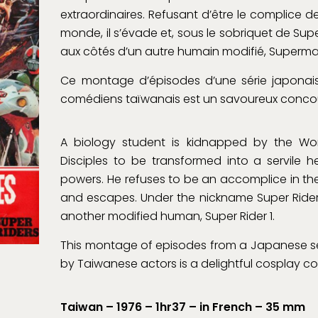
extraordinaires. Refusant d’être le complice 
monde, il s’évade et, sous le sobriquet de S
aux côtés d’un autre humain modifié, Superma
Ce montage d’épisodes d’une série japonai
comédiens taïwanais est un savoureux concou
A biology student is kidnapped by the Wor
Disciples to be transformed into a servile 
powers. He refuses to be an accomplice in the
and escapes. Under the nickname Super Rider 
another modified human, Super Rider 1.
This montage of episodes from a Japanese s
by Taiwanese actors is a delightful cosplay co
Taiwan – 1976 – 1hr37 – in French – 35 mm