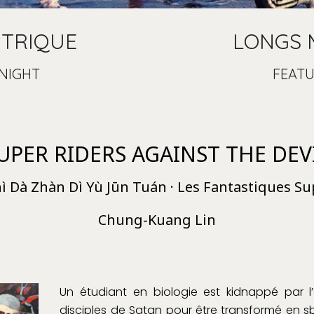
NTRIQUE
LONGS 
NIGHT
FEATU
UPER RIDERS AGAINST THE DEV
hì Dà Zhàn Dì Yù Jūn Tuán · Les Fantastiques S
Chung-Kuang Lin
Un étudiant en biologie est kidnappé par l
disciples de Satan pour être transformé en sb