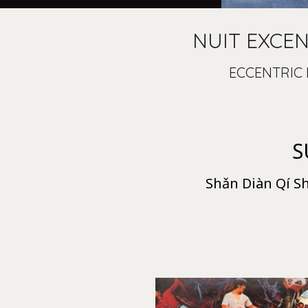
NUIT EXCE
ECCENTRIC 
S
Shǎn Diàn Qí S