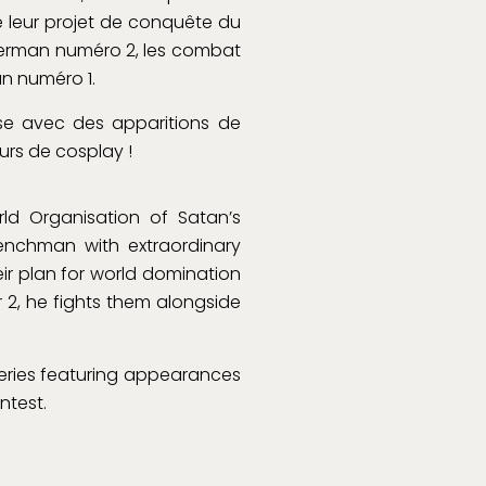
de leur projet de conquête du
uperman numéro 2, les combat
n numéro 1.
se avec des apparitions de
rs de cosplay !
ld Organisation of Satan’s
henchman with extraordinary
ir plan for world domination
2, he fights them alongside
eries featuring appearances
ntest.