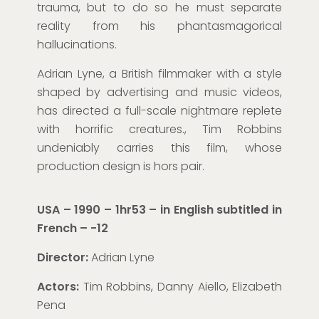
trauma, but to do so he must separate
reality from his phantasmagorical
hallucinations.
Adrian Lyne, a British filmmaker with a style
shaped by advertising and music videos,
has directed a full-scale nightmare replete
with horrific creatures., Tim Robbins
undeniably carries this film, whose
production design is hors pair.
USA – 1990 – 1hr53 – in English subtitled in
French – -12
Director:
Adrian Lyne
Actors:
Tim Robbins, Danny Aiello, Elizabeth
Pena