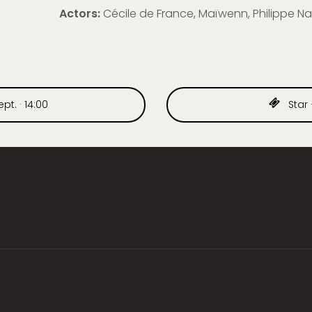
Actors:
Cécile de France, Maïwenn, Philippe N
pt. · 14:00
Star ·