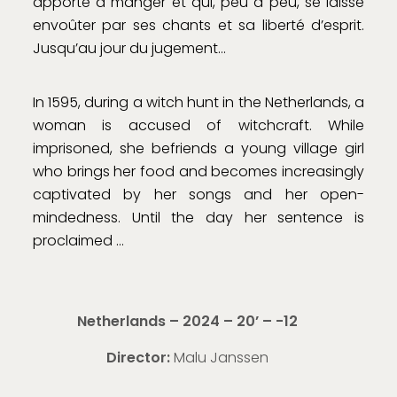
apporte à manger et qui, peu à peu, se laisse
envoûter par ses chants et sa liberté d’esprit.
Jusqu’au jour du jugement…
In 1595, during a witch hunt in the Netherlands, a
woman is accused of witchcraft. While
imprisoned, she befriends a young village girl
who brings her food and becomes increasingly
captivated by her songs and her open-
mindedness. Until the day her sentence is
proclaimed …
Netherlands – 2024 – 20’ – -12
Director:
Malu Janssen