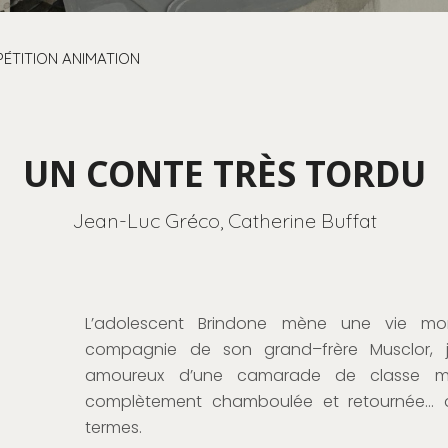
ÉTITION ANIMATION
UN CONTE TRÈS TORDU
Jean-Luc Gréco, Catherine Buffat
L
’
adolescent
Brindone
mène une vie
mo
compagnie de son grand
–
frère
Musclor
,
amoureux d
’
une camarade de classe ma
complètement chamboulée et retournée
…
a
terme
s
.