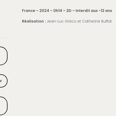
France – 2024 – 0h14 – 2D – Interdit aux -12 ans
Réalisation
:
Jean-Luc Gr
é
co et
Catherine
Buffat
ar