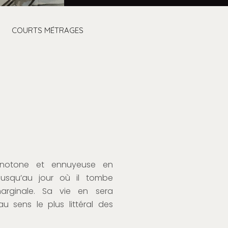
COURTS MÉTRAGES
notone et
ennuyeuse en
j
usqu
’
au jour où il tombe
rginale. Sa vie en sera
u sens le plus littéral d
es