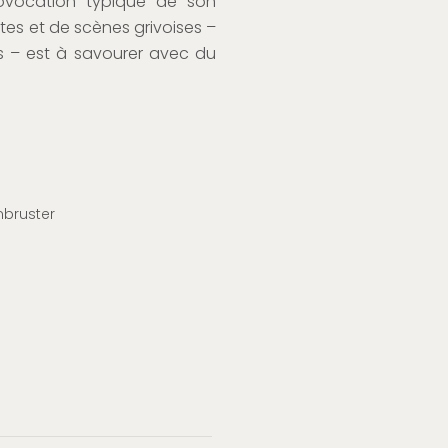
rovocation typique de son
tes et de scènes grivoises –
es – est à savourer avec du
bruster