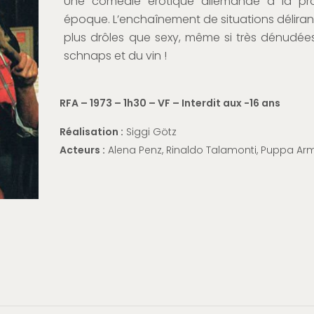
Une comédie érotique allemande à la p
époque. L’enchaînement de situations déliran
plus drôles que sexy, même si très dénudé
schnaps et du vin !
RFA – 1973 – 1h30 – VF
– Interdit aux -16 ans
Réalisation :
Siggi
Götz
Acteurs :
Alena
Penz
, Rinaldo Talamonti, Puppa
Arm