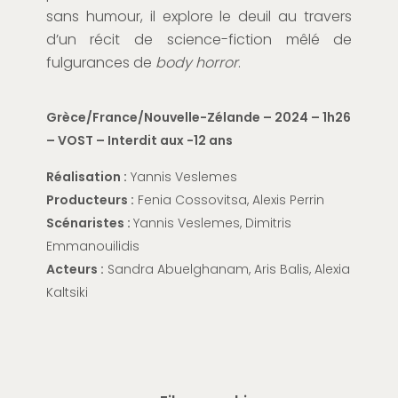
sans humour, il explore le deuil au travers
d’un récit de science-fiction mêlé de
fulgurances de
body horror
.
Grèce/France/Nouvelle-Zélande
– 2024 – 1h26
– VOST
– Interdit aux -12 ans
Réalisation :
Yannis Veslemes
Producteurs :
Fenia Cossovitsa, Alexis Perrin
Scénaristes :
Yannis Veslemes, Dimitris
Emmanouilidis
Acteurs :
Sandra
Abuelghanam
, Aris
Balis
, Alexia
Kaltsiki