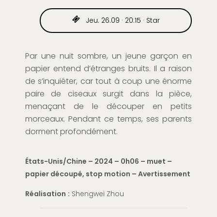
Jeu. 26.09 · 20:15 · Star
Par une nuit sombre, un jeune garçon en
papier entend d
’
étranges bruits. Il a raison
de s
’
inquiéter, car tout
à
coup une énorme
paire de ciseaux surgit dans la pièce,
menaçant
de le découper en petits
morceaux. Pendant ce temps, ses parents
dorment profondément.
États-Unis/Chine – 2024 – 0h06 – muet –
papier découpé, stop motion – Avertissement
Réalisation
:
Shengwei
Zhou