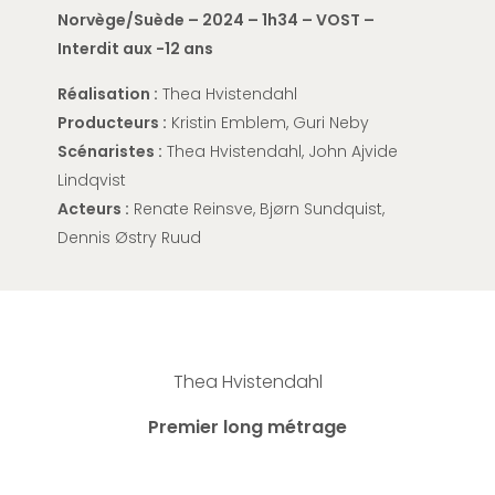
Norvège/Suède – 2024 – 1h34 – VOST –
Interdit aux -12 ans
Réalisation :
Thea Hvistendahl
Producteurs :
Kristin Emblem,
Guri
Neby
Scénaristes :
Thea Hvistendahl,
John
Ajvide
Lindqvist
Acteurs :
Renate
Reinsve
,
Bj
ø
rn
Sundquist
,
Dennis
Ø
stry
Ruud
Thea Hvistendahl
Premier long métrage