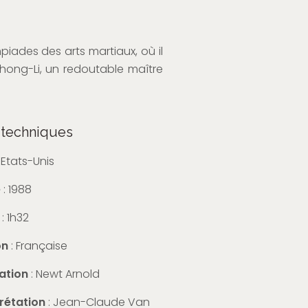
piades des arts martiaux, où il
 Chong-Li, un redoutable maître
 techniques
: Etats-Unis
e
: 1988
: 1h32
on
: Française
ation
: Newt Arnold
prétation
: Jean-Claude Van