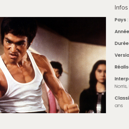
Infos
Pays
Anné
Durée
Versi
Réalis
Inter
Norris
Class
ans