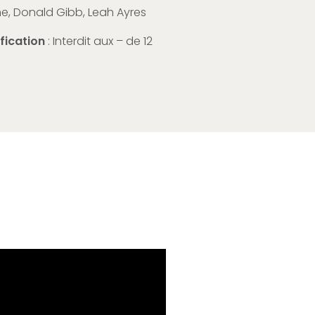
, Donald Gibb, Leah Ayres
ification
: Interdit aux – de 12
e