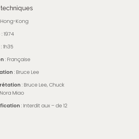
 techniques
: Hong-Kong
e
: 1974
: 1h35
on
: Française
ation
: Bruce Lee
prétation
: Bruce Lee, Chuck
, Nora Miao
ification
: Interdit aux – de 12